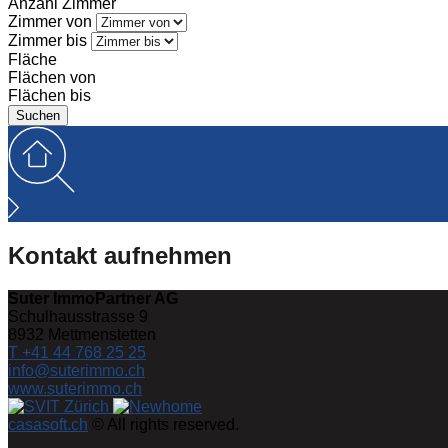
Anzahl Zimmer
Zimmer von
Zimmer bis
Fläche
Flächen von
Flächen bis
Kontakt aufnehmen
Suter ImmoPartner AG
Schulhausstrasse 9
8932
Mettmenstetten
T +41 44 768 25 25
info@suterimmo.ch
www.suterimmo.ch
casasoft.ch
© All rights reserved.