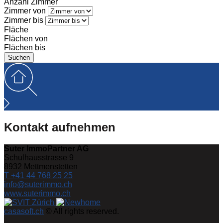
Anzahl Zimmer
Zimmer von
Zimmer bis
Fläche
Flächen von
Flächen bis
Kontakt aufnehmen
Suter ImmoPartner AG
Schulhausstrasse 9
8932
Mettmenstetten
T +41 44 768 25 25
info@suterimmo.ch
www.suterimmo.ch
casasoft.ch
© All rights reserved.