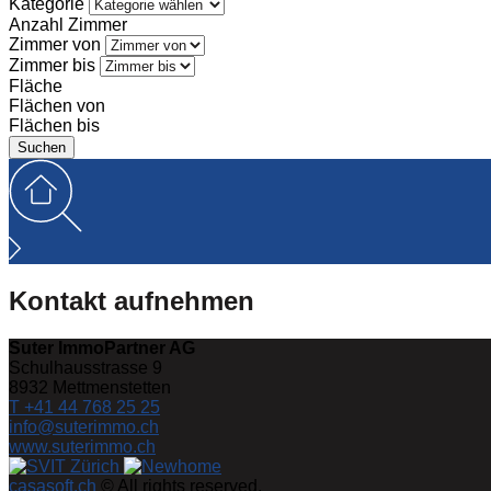
Kategorie
Anzahl Zimmer
Zimmer von
Zimmer bis
Fläche
Flächen von
Flächen bis
Kontakt aufnehmen
Suter ImmoPartner AG
Schulhausstrasse 9
8932
Mettmenstetten
T +41 44 768 25 25
info@suterimmo.ch
www.suterimmo.ch
casasoft.ch
© All rights reserved.